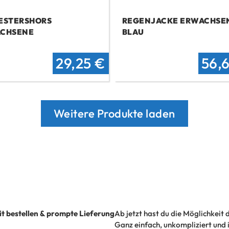
ESTERSHORS
REGENJACKE ERWACHSE
CHSENE
BLAU
r
ler
Ursprünglicher
Aktueller
Ursp
29,25
€
56,
Preis
Preis
Prei
war:
ist:
war
Weitere Produkte laden
 €.
38 €
29,25 €.
72,
it bestellen & prompte Lieferung
Ab jetzt hast du die Möglichkeit 
Ganz einfach, unkompliziert und in