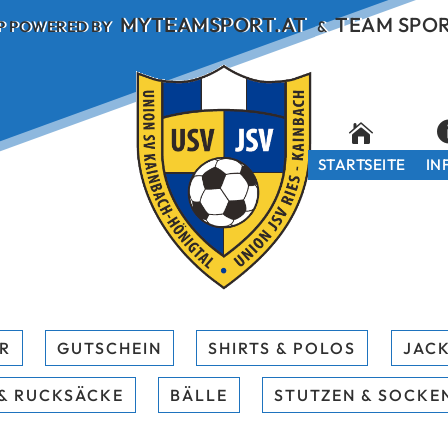
MYTEAMSPORT.AT
TEAM SPO
P POWERED BY
&
STARTSEITE
IN
R
GUTSCHEIN
SHIRTS & POLOS
JACK
& RUCKSÄCKE
BÄLLE
STUTZEN & SOCKE