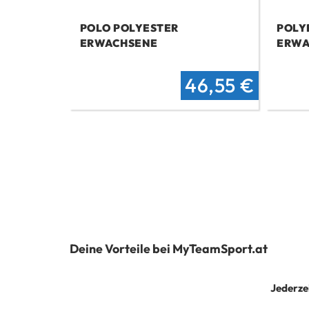
POLO POLYESTER
POLY
ERWACHSENE
ERWA
Ursprüngliche
Aktuel
46,55
€
Preis
Preis
war:
ist:
57,80 €
46,55
Deine Vorteile bei MyTeamSport.at
Jederze