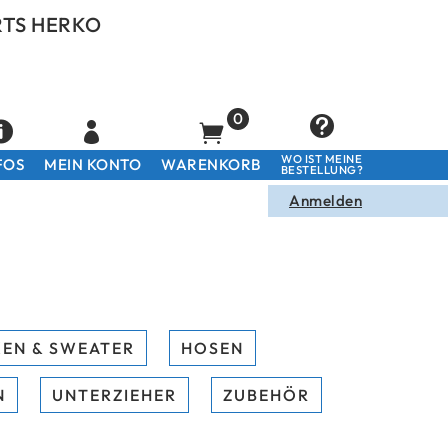
RTS HERKO
WO IST MEINE
FOS
MEIN KONTO
WARENKORB
BESTELLUNG?
Anmelden
EN & SWEATER
HOSEN
N
UNTERZIEHER
ZUBEHÖR