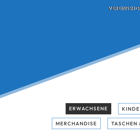
Skip
VEREINSSHO
to
content
ERWACHSENE
KINDE
MERCHANDISE
TASCHEN 