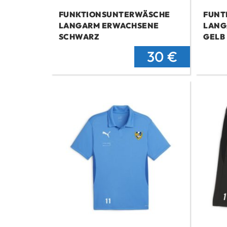
FUNKTIONSUNTERWÄSCHE
FUNT
LANGARM ERWACHSENE
LANG
SCHWARZ
GELB
Ursprünglic
Aktuell
30
€
Preis
Preis
war:
ist:
40 €
30 €.