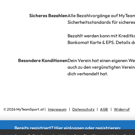
Sicheres Bezahlen
Alle Bezahlvorgänge auf MyTeam
Sicherheitsstandards für sichere
Bezahlt werden kann mit Kreditk
Bankomat Karte & EPS. Details da
Besondere Konditionen
Dein Verein hat einen eigenen W
auch zu den vergünstigten Vereins
dich verhandelt hat.
© 2026 MyTeamSport.at |
Impressum
|
Datenschutz
|
AGB
|
Widerruf
Bereits registriert? Hier einloggen oder registrieren:
Zur Registrierung
|
Login