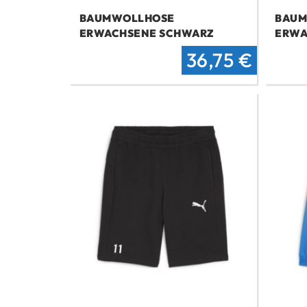
BAUMWOLLHOSE
BAU
ERWACHSENE SCHWARZ
ERWA
Ursprünglich
Aktuel
36,75
€
Preis
Preis
war:
ist:
48 €
36,75 