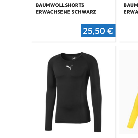
BAUMWOLLSHORTS
BAUM
ERWACHSENE SCHWARZ
ERWA
Ursprüngliche
Aktuel
25,50
€
Preis
Preis
war:
ist:
33 €
25,50