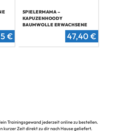
NE
SPIELERMAMA –
KAPUZENHOODY
BAUMWOLLE ERWACHSENE
rünglicher
Aktueller
Ursprünglicher
Aktueller
65
€
47,40
€
s
Preis
Preis
Preis
:
ist:
war:
ist:
90 €
56,65 €.
59,85 €
47,40 €.
dein Trainingsgewand jederzeit online zu bestellen.
 kurzer Zeit direkt zu dir nach Hause geliefert.